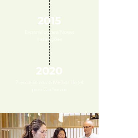
2015
Expansão para Novas
Instalações
2020
Premiado como Melhor Hotel
para Cachorros