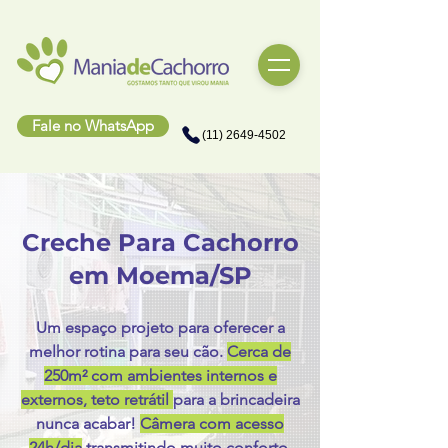
Fale no WhatsApp
(11) 2649-4502
Creche Para Cachorro
em Moema/SP
Um espaço projeto para oferecer a
melhor rotina para seu cão.
Cerca de
250m² com ambientes internos e
externos, teto retrátil
para a brincadeira
nunca acabar!
Câmera com acesso
24h/dia
transmitindo muito conforto,